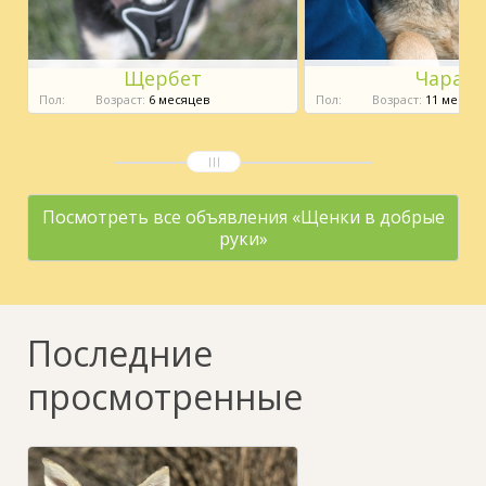
Щербет
Чара
Пол:
Возраст:
6 месяцев
Пол:
Возраст:
11 месяце
Посмотреть все объявления «Щенки в добрые
руки»
Последние
просмотренные