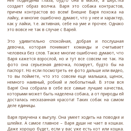
нее подведены глаза, будто она в маске, а шерстка
создает образ волчка. Варя это собака контрастов,
причем контрастов во всем! Внешне Варя похожа на
лайку, и многие ошибочно думают, что у нее и характер,
как у лайки, т.е. активная, себе на уме и прочее. Однако
это вовсе не так в случае с Варей.
Это удивительно спокойная, добрая и послушная
девочка, которая понимает команды и считывает
человека без слов. Также многие ошибочно думают, что
Варя кажется взрослой, но и тут все совсем не так. На
фото она серьезная девочка, позирует, будто бы на
паспорт. Но если посмотреть ее фото дальше или видео,
то вы поймете, что это совсем еще малышка, щенок,
немного наивный, робкий и любопытный. В этом вся
Варя! Она собрала в себе все самые лучшие качества,
которыми может быть наделена собака, а от природы ей
досталась несказанная красота! Таких собак на самом
деле единицы.
Варя приучена к выгулу. Она умеет ходить на поводке и
шлейке. А самое главное – Варя души не чает в кошках.
Даже хорошо будет, если у вас уже есть кот или кошка.