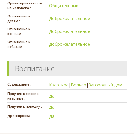
Ориентированность
Общительный
на человека :
Отношение к
Доброжелательное
детям :
Отношение к
Доброжелательное
кошкам :
Отношение к
Доброжелательное
собакам :
Воспитание
Содержание :
Квартира
|
Вольер
|
Загородный дом
Приучен к жизни в
Да
квартире :
Приучен к поводку :
Да
Дрессировка :
Да