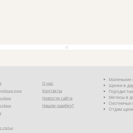
Маленькие 
я
О нас
Щенки в да
Контакты
 добрые руки
Породистые
Метисы в д
Новости сайта
собака
Охотничьи 
Нашли ошибку?
собака
Отдам щенк
ы
 статьи