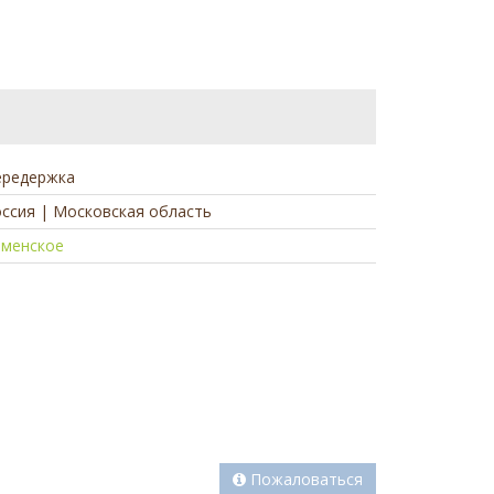
ередержка
ссия | Московская область
аменское
а
Пожаловаться