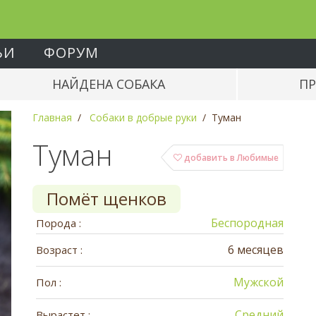
ЬИ
ФОРУМ
НАЙДЕНА СОБАКА
ПР
Главная
Собаки в добрые руки
Туман
Туман
добавить в Любимые
Помёт щенков
Беспородная
Порода :
6 месяцев
Возраст :
Мужской
Пол :
Средний
Вырастет :