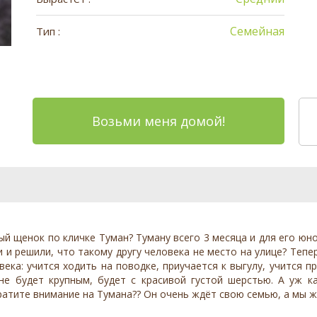
Семейная
Тип :
Возьми меня домой!
й щенок по кличке Туман? Туману всего 3 месяца и для его юно
 и решили, что такому другу человека не место на улице? Тепе
ка: учится ходить на поводке, приучается к выгулу, учится п
не будет крупным, будет с красивой густой шерстью. А уж к
ратите внимание на Тумана?? Он очень ждёт свою семью, а мы ж