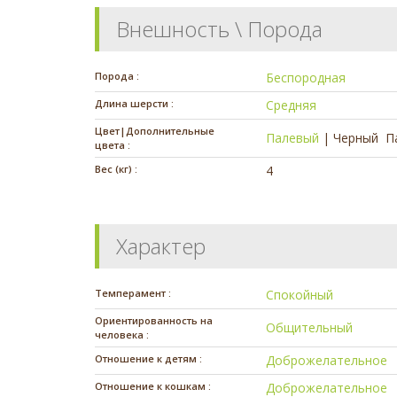
Внешность \ Порода
Порода :
Беспородная
Длина шерсти :
Средняя
Цвет|Дополнительные
Палевый
|
Черный
П
цвета :
Вес (кг) :
4
Характер
Темперамент :
Спокойный
Ориентированность на
Общительный
человека :
Отношение к детям :
Доброжелательное
Отношение к кошкам :
Доброжелательное