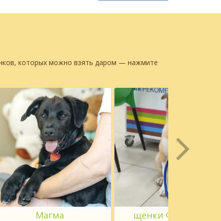
енков, которых можно взять даром — нажмите
Магма
щенки Филя и Кузя