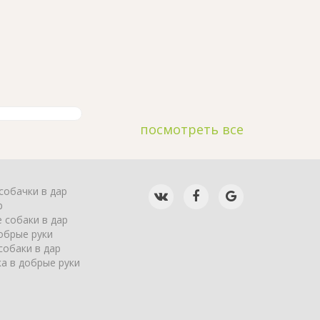
посмотреть все
собачки в дар
р
 собаки в дар
обрые руки
собаки в дар
а в добрые руки