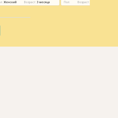
л:
Женский
Возраст:
3 месяца
Пол:
Возраст:
4 месяца