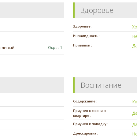
Здоровье
Здоровье :
Х
Инвалидность :
Н
Прививки :
Д
алевый
Окрас 1
Воспитание
Содержание :
К
Приучен к жизни в
Д
квартире :
Приучен к поводку :
Д
Дрессировка :
Н