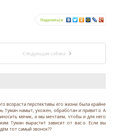
Поделиться
Следующая собака
го возраста перспективы его жизни была крайне
рь Туман намыт, ухожен, обработан и привит☺️ А
риносить мячик, а мы мечтаем, чтобы и для него
аким Туман вырастит зависит от вас☺️ Если вы
дём тот самый звонок??