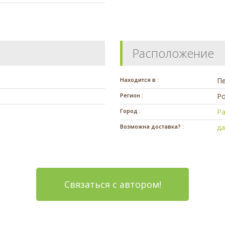
Расположение
Находится в :
П
Регион :
Ро
Город :
Р
Возможна доставка? :
д
Связаться с автором!