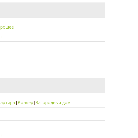
орошее
ет
а
вартира
|
Вольер
|
Загородный дом
а
а
ет