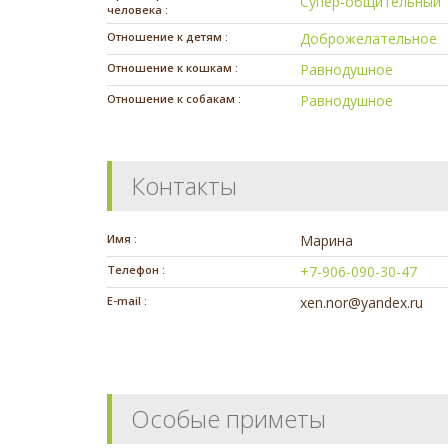
Супер-общительный
человека :
Отношение к детям :
Доброжелательное
Отношение к кошкам :
Равнодушное
Отношение к собакам :
Равнодушное
Контакты
Имя :
Марина
Телефон :
+7-906-090-30-47
E-mail :
xen.nor@yandex.ru
Особые приметы