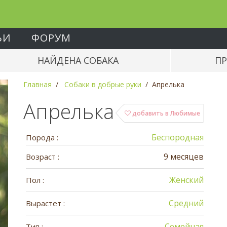
ЬИ
ФОРУМ
НАЙДЕНА СОБАКА
ПР
Главная
Собаки в добрые руки
Апрелька
Апрелька
добавить в Любимые
Беспородная
Порода :
9 месяцев
Возраст :
Женский
Пол :
Средний
Вырастет :
Семейная
Тип :