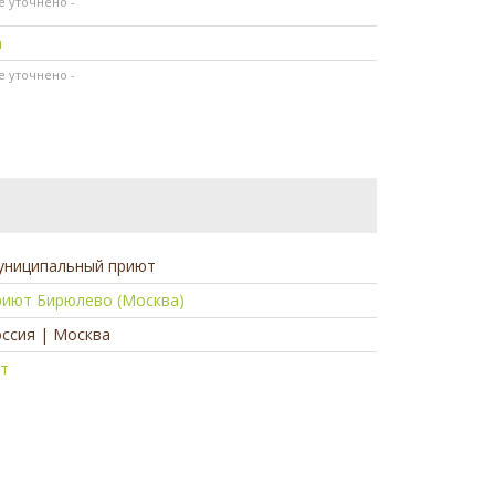
не уточнено -
а
не уточнено -
униципальный приют
риют Бирюлево (Москва)
ссия | Москва
ет