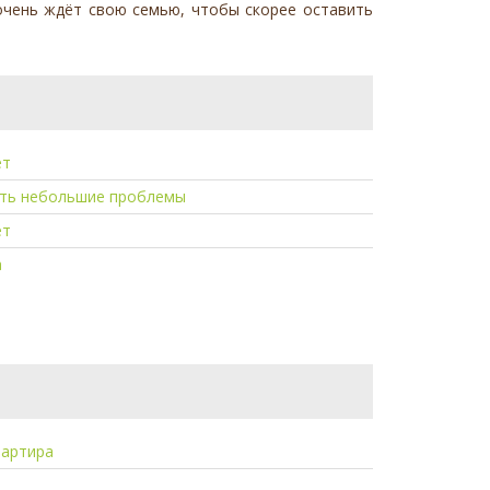
 очень ждёт свою семью, чтобы скорее оставить
ет
сть небольшие проблемы
ет
а
вартира