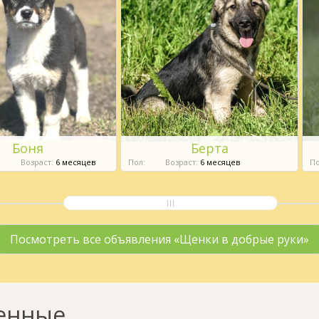
Боня
Берта
й
Возраст:
6 месяцев
Пол:
Возраст:
6 месяцев
По
Посмотреть все объявления «Щенки в добрые руки»
енные