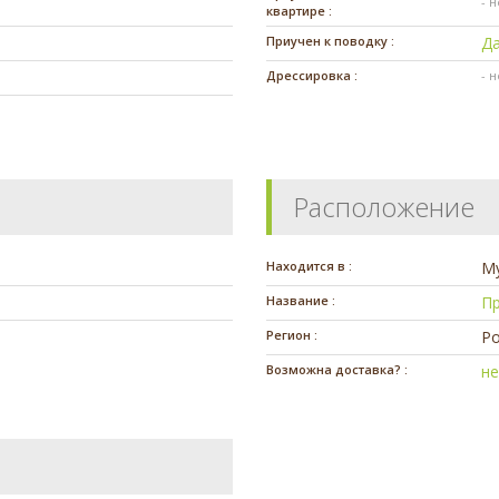
- 
квартире :
Приучен к поводку :
Д
Дрессировка :
- 
Расположение
Находится в :
М
Название :
П
Регион :
Ро
Возможна доставка? :
н