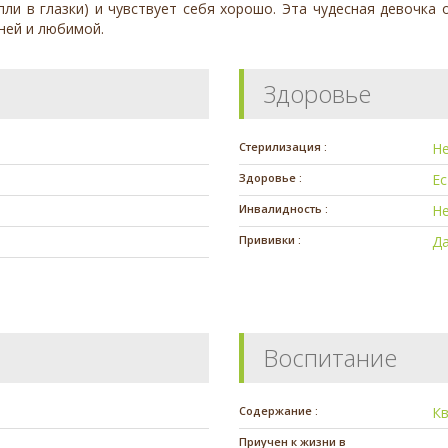
пли в глазки) и чувствует себя хорошо. Эта чудесная девочка
шней и любимой.
Здоровье
Стерилизация :
Н
Здоровье :
Е
Инвалидность :
Н
Прививки :
Д
Воспитание
Содержание :
К
Приучен к жизни в