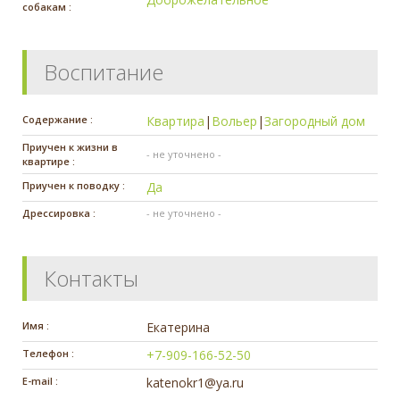
собакам :
Воспитание
Содержание :
Квартира
|
Вольер
|
Загородный дом
Приучен к жизни в
- не уточнено -
квартире :
Приучен к поводку :
Да
Дрессировка :
- не уточнено -
Контакты
Имя :
Екатерина
Телефон :
+7-909-166-52-50
E-mail :
katenokr1@ya.ru