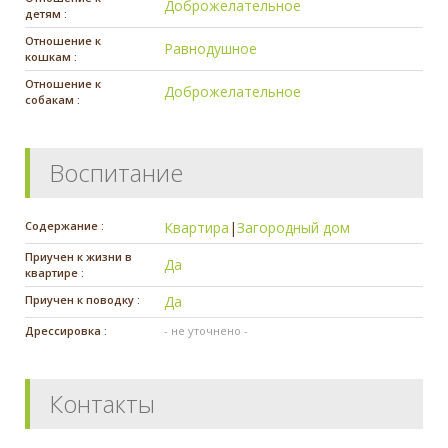
Доброжелательное
детям :
Отношение к
Равнодушное
кошкам :
Отношение к
Доброжелательное
собакам :
Воспитание
Содержание :
Квартира
|
Загородный дом
Приучен к жизни в
Да
квартире :
Приучен к поводку :
Да
Дрессировка :
- не уточнено -
Контакты