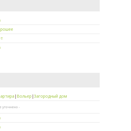
а
орошее
ет
а
вартира
|
Вольер
|
Загородный дом
не уточнено -
а
а