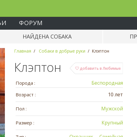
ЬИ
ФОРУМ
НАЙДЕНА СОБАКА
ПР
Главная
Собаки в добрые руки
Клэптон
Клэптон
добавить в Любимые
Беспородная
Порода :
10 лет
Возраст :
Мужской
Пол :
Крупный
Размер :
Охранник
Семейная
Тип :