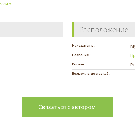
ессию
Расположение
Находится в :
М
Название :
П
Регион :
Ро
Возможна доставка? :
- 
Связаться с автором!