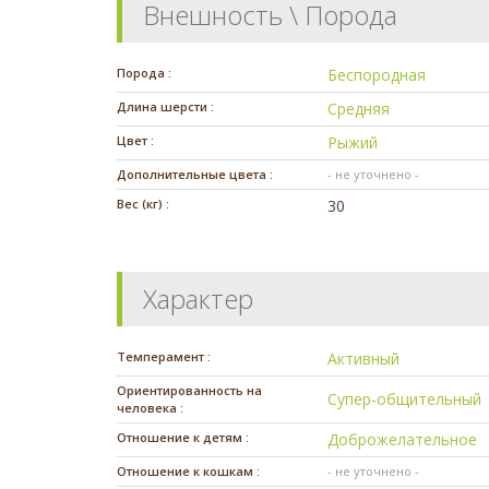
Внешность \ Порода
Порода :
Беспородная
Длина шерсти :
Средняя
Цвет :
Рыжий
Дополнительные цвета :
- не уточнено -
Вес (кг) :
30
Характер
Темперамент :
Активный
Ориентированность на
Супер-общительный
человека :
Отношение к детям :
Доброжелательное
Отношение к кошкам :
- не уточнено -