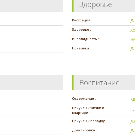
Здоровье
Кастрация :
Д
Здоровье :
Х
Инвалидность :
Н
Прививки :
Д
Воспитание
Содержание :
К
Приучен к жизни в
- 
квартире :
Приучен к поводку :
Д
Дрессировка :
Д