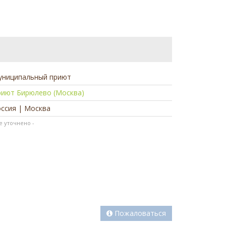
униципальный приют
риют Бирюлево (Москва)
ссия | Москва
не уточнено -
Пожаловаться