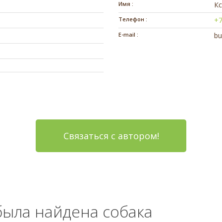
Имя :
К
Телефон :
+7
E-mail :
bu
Связаться с автором!
 была найдена собака