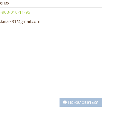
сения
-903-010-11-95
.kina.k31@gmail.com
Пожаловаться