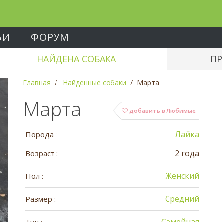
ЬИ
ФОРУМ
НАЙДЕНА СОБАКА
ПР
Главная
Найденные собаки
Марта
Марта
добавить в Любимые
Лайка
Порода :
2 года
Возраст :
Женский
Пол :
Средний
Размер :
Семейная
Тип :