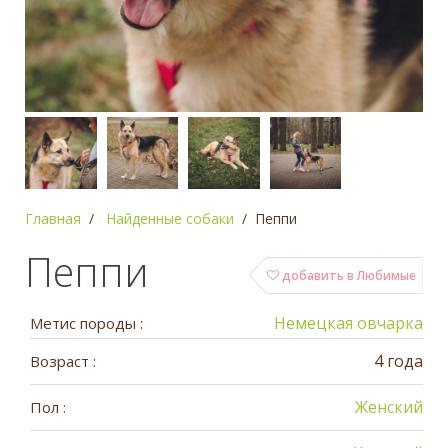
Главная
Найденные собаки
Пеппи
Пеппи
добавить в Любимые
Немецкая овчарка
Метис породы :
4 года
Возраст :
Женский
Пол :