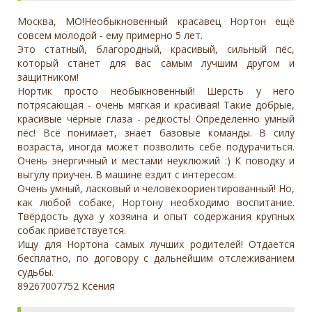
Москва, МО!Необыкновенный красавец Нортон ещё
совсем молодой - ему примерно 5 лет.
Это статный, благородный, красивый, сильный пёс,
который станет для вас самым лучшим другом и
защитником!
Нортик просто необыкновенный! Шерсть у него
потрясающая - очень мягкая и красивая! Такие добрые,
красивые чёрные глаза - редкость! Определенно умный
пёс! Всё понимает, знает базовые команды. В силу
возраста, иногда может позволить себе подурачиться.
Очень энергичный и местами неуклюжий :) К поводку и
выгулу приучен. В машине ездит с интересом.
Очень умный, ласковый и человекоориентированный! Но,
как любой собаке, Нортону необходимо воспитание.
Твёрдость духа у хозяина и опыт содержания крупных
собак приветствуется.
Ищу для Нортона самых лучших родителей! Отдается
бесплатно, по договору с дальнейшим отслеживанием
судьбы.
89267007752 Ксения