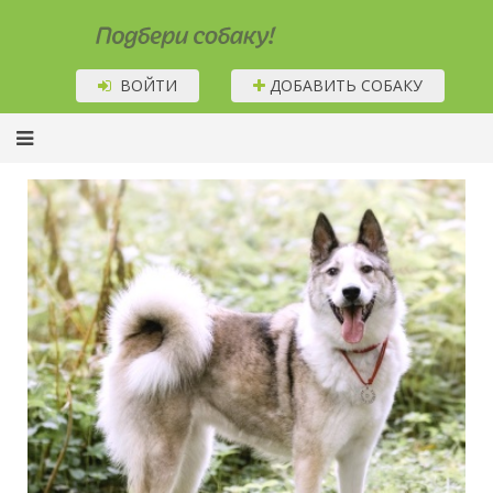
Подбери собаку!
ВОЙТИ
ДОБАВИТЬ СОБАКУ