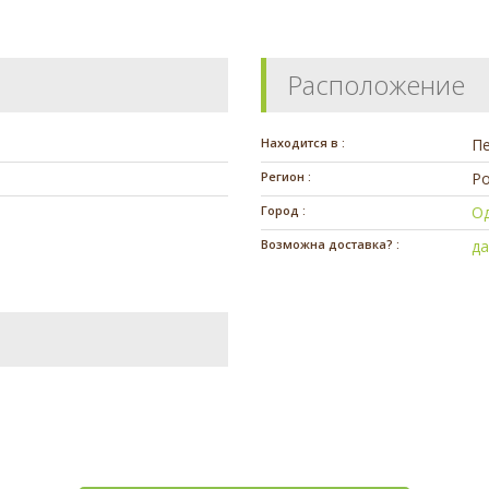
Расположение
Находится в :
П
Регион :
Ро
Город :
О
Возможна доставка? :
д