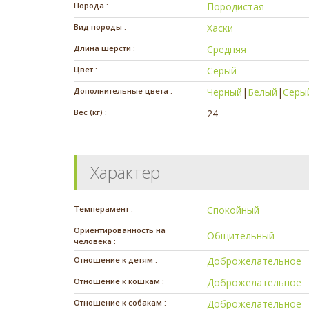
Порода :
Породистая
Вид породы :
Хаски
Длина шерсти :
Средняя
Цвет :
Серый
Дополнительные цвета :
Черный
|
Белый
|
Серы
Вес (кг) :
24
Характер
Темперамент :
Спокойный
Ориентированность на
Общительный
человека :
Отношение к детям :
Доброжелательное
Отношение к кошкам :
Доброжелательное
Отношение к собакам :
Доброжелательное