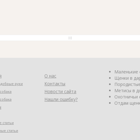
Маленькие 
я
О нас
Щенки в да
Контакты
 добрые руки
Породистые
Метисы в д
Новости сайта
собака
Охотничьи 
Нашли ошибку?
собака
Отдам щенк
ы
 статьи
ные статьи