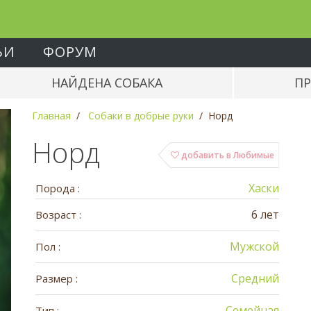
ЬИ
ФОРУМ
НАЙДЕНА СОБАКА
ПР
Главная
Собаки в добрые руки
Норд
Норд
добавить в Любимые
Хаски
Порода :
6 лет
Возраст :
Мужской
Пол :
Средний
Размер :
Семейная
Тип :