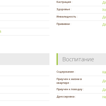
Кастрация :
Д
Здоровье :
Х
Инвалидность :
Д
Прививки :
Д
й
Воспитание
Содержание :
К
Приучен к жизни в
Д
квартире :
Приучен к поводку :
Д
Дрессировка :
Н