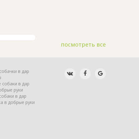
посмотреть все
собачки в дар
р
 собаки в дар
обрые руки
собаки в дар
а в добрые руки