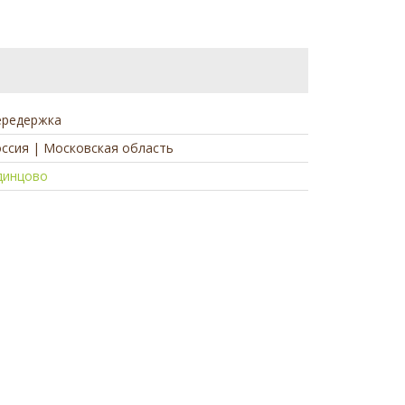
ередержка
ссия | Московская область
динцово
а