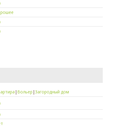
а
орошее
а
а
вартира
|
Вольер
|
Загородный дом
а
а
ет