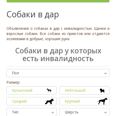
- неважно -
Палевый
Отношение к детям
- неважно -
Необычный окрас
Средний
Крупный
Да, частично
Рыжий
Доброжелательное
Отдаётся в
Тип
Собаки в дар
Нет
Приучен к поводку
Серый
Равнодушное
- не уточнено -
Семейная
Да
Черный
Может проявить агрессию
Охранник
Нет
Объявления о собаках в дар с инвалидностью. Щенки и
Дополнительные цвета
Охотничья
Отношение к кошкам
- неважно -
взрослые собаки. Все собаки из приютов или отдаются
Черный
хозяевами в добрые, хорошие руки.
Доброжелательное
Дрессировка
Белый
Равнодушное
Собаки в дар у которых
Да
Серый
Может проявить агрессию
Нет
есть инвалидность
Коричневый
Отношение к собакам
- неважно -
Палевый
Доброжелательное
Рыжий
Пол
Равнодушное
Вес (кг)
Может проявить агрессию
Размер:
0
80
Крошечный
Небольшой
0
3
6
10
13
19
26
32
38
45
51
58
64
70
77
Средний
Крупный
Тип
Шерсть