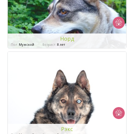
Норд
Пол:
Мужской
Возраст:
8 лет
Рэкс