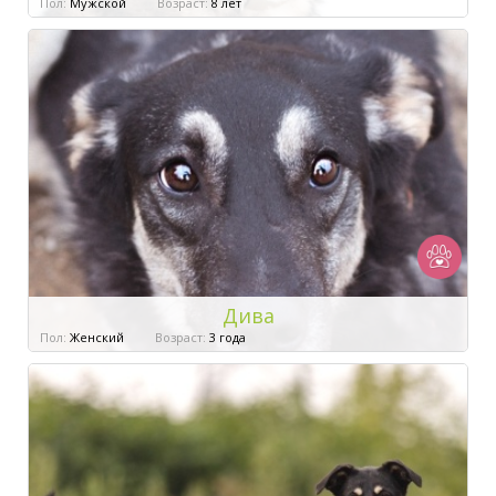
Пол:
Мужской
Возраст:
8 лет
Дива
Пол:
Женский
Возраст:
3 года