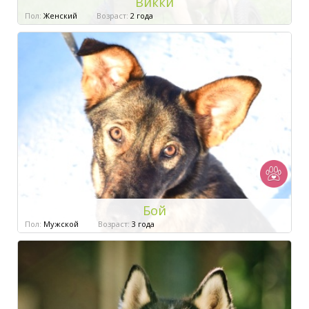
Викки
Пол:
Женский
Возраст:
2 года
Бой
Пол:
Мужской
Возраст:
3 года