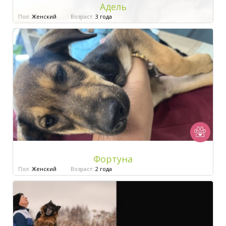
Адель
Пол:
Женский
Возраст:
3 года
Фортуна
Пол:
Женский
Возраст:
2 года