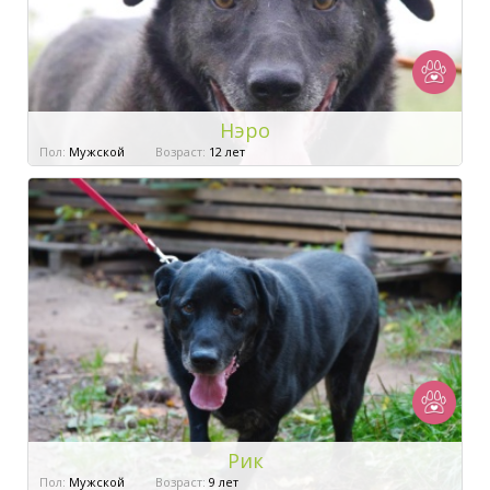
Нэро
Пол:
Мужской
Возраст:
12 лет
Рик
Пол:
Мужской
Возраст:
9 лет