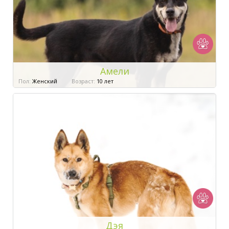
Амели
Пол:
Женский
Возраст:
10 лет
Дэя