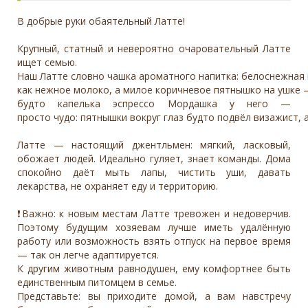
В добрые руки обаятельный Латте!
Крупный, статный и невероятно очаровательный Латте
ищет семью.
Наш Латте словно чашка ароматного напитка: белоснежная
как нежное молоко, а милое коричневое пятнышко на ушке
будто капелька эспрессо Мордашка у него —
просто чудо: пятнышки вокруг глаз будто подвёл визажист, 
Латте — настоящий джентльмен: мягкий, ласковый,
обожает людей. Идеально гуляет, знает команды. Дома
спокойно даёт мыть лапы, чистить уши, давать
лекарства, не охраняет еду и территорию.
❗️Важно: к новым местам Латте тревожен и недоверчив.
Поэтому будущим хозяевам лучше иметь удалённую
работу или возможность взять отпуск на первое время
— так он легче адаптируется.
К другим животным равнодушен, ему комфортнее быть
единственным питомцем в семье.
Представьте: вы приходите домой, а вам навстречу