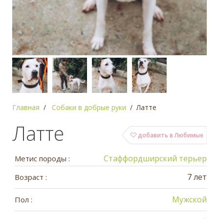
Главная
Собаки в добрые руки
Латте
Латте
добавить в Любимые
Стаффордширский терьер
Метис породы :
7 лет
Возраст :
Мужской
Пол :