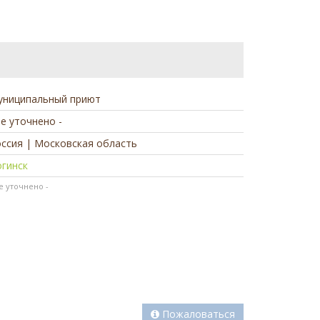
униципальный приют
не уточнено -
ссия | Московская область
огинск
не уточнено -
Пожаловаться