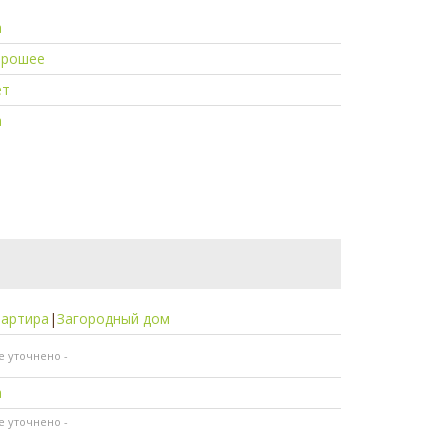
а
орошее
ет
а
вартира
|
Загородный дом
не уточнено -
а
не уточнено -