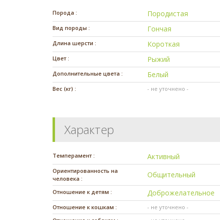
Порода :
Породистая
Вид породы :
Гончая
Длина шерсти :
Короткая
Цвет :
Рыжий
Дополнительные цвета :
Белый
Вес (кг) :
- не уточнено -
Характер
Темперамент :
Активный
Ориентированность на
Общительный
человека :
Отношение к детям :
Доброжелательное
Отношение к кошкам :
- не уточнено -