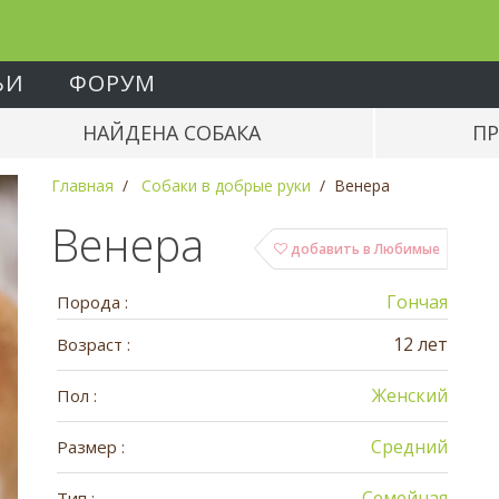
ЬИ
ФОРУМ
НАЙДЕНА СОБАКА
ПР
Главная
Собаки в добрые руки
Венера
Венера
добавить в Любимые
Гончая
Порода :
12 лет
Возраст :
Женский
Пол :
Средний
Размер :
Семейная
Тип :