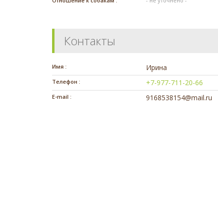
Отношение к собакам :
- не уточнено -
Контакты
Имя :
Ирина
Телефон :
+7-977-711-20-66
E-mail :
9168538154@mail.ru