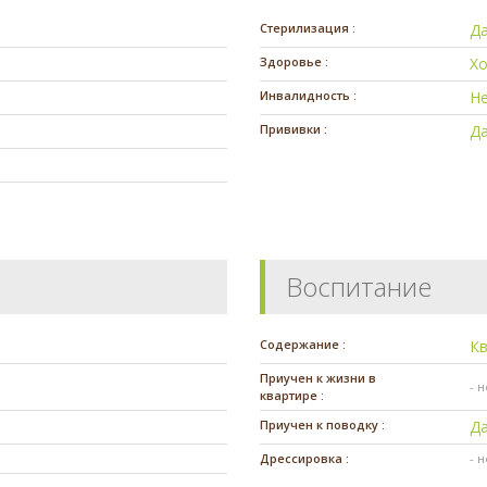
Стерилизация :
Д
Здоровье :
Х
Инвалидность :
Н
Прививки :
Д
Воспитание
Содержание :
К
Приучен к жизни в
- 
квартире :
Приучен к поводку :
Д
Дрессировка :
- 