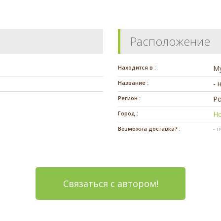
Расположение
Находится в :
М
Название :
- 
Регион :
Ро
Город :
Н
Возможна доставка? :
- 
Связаться с автором!