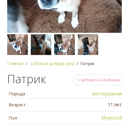
Главная
Собаки в добрые руки
Патрик
Патрик
добавить в Любимые
Беспородная
Порода :
11 лет
Возраст :
Мужской
Пол :