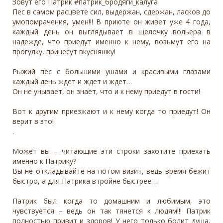
Зовут его Патрик #патрик_бродяги_калуга
Пес в самом расцвете сил, выдержан, сдержан, ласков до
умопомрачения, умен!!! В приюте он живет уже 4 года,
каждый день он выглядывает в щелочку вольера в
надежде, что приедут именно к нему, возьмут его на
прогулку, принесут вкусняшку!
Рыжий пес с большими ушами и красивыми глазами
каждый день ждет и ждет и ждет…
Он не унывает, он знает, что и к нему приедут в гости!
Вот к другим приезжают и к нему когда то приедут! Он
верит в это!
.
Может вы – читающие эти строки захотите приехать
именно к Патрику?
Вы не откладывайте на потом визит, ведь время бежит
быстро, а для Патрика втройне быстрее…
Патрик был когда то домашним и любимым, это
чувствуется – ведь он так тянется к людям!!! Патрик
полностью привит и здоров! У него только болит душа,