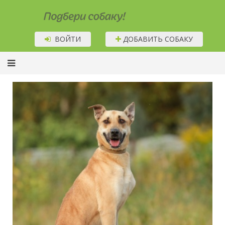
Подбери собаку!
ВОЙТИ
ДОБАВИТЬ СОБАКУ