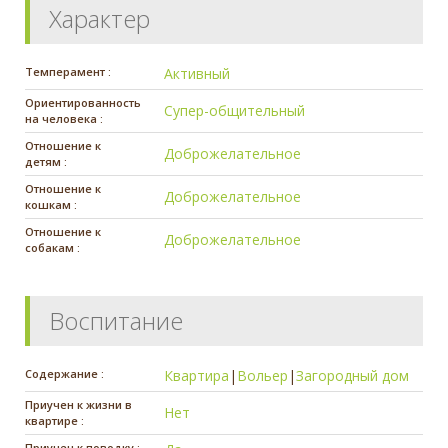
Характер
Темперамент :
Активный
Ориентированность
Супер-общительный
на человека :
Отношение к
Доброжелательное
детям :
Отношение к
Доброжелательное
кошкам :
Отношение к
Доброжелательное
собакам :
Воспитание
Содержание :
Квартира
|
Вольер
|
Загородный дом
Приучен к жизни в
Нет
квартире :
Приучен к поводку :