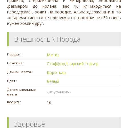
привита, стерилизована и чипирована, небольшая
,размером до колена, вес 16 кг.Находиться на
передержке , ходит на поводке. Альпа сдержана и в то
же аремя тянется к человеку и осторожничает.Ей очень
нужен хозяин друг.
Внешность \ Порода
Порода :
Метис
Похож на :
Стаффордширский терьер
Длина шерсти :
Короткая
Цвет :
Белый
Дополнительные
- не уточнено -
цвета :
Вес (кг) :
16
Здоровье