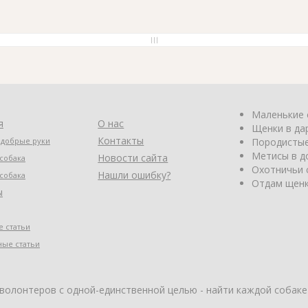
Маленькие 
я
О нас
Щенки в да
Контакты
 добрые руки
Породистые
Метисы в д
Новости сайта
собака
Охотничьи 
Нашли ошибку?
собака
Отдам щенк
ы
 статьи
ные статьи
 волонтеров с одной-единственной целью - найти каждой собаке