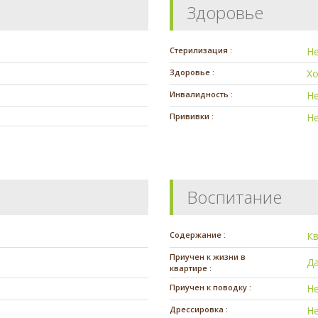
Здоровье
Стерилизация :
Н
Здоровье :
Х
Инвалидность :
Н
Прививки :
Н
Воспитание
Содержание :
К
Приучен к жизни в
Д
квартире :
Приучен к поводку :
Н
Дрессировка :
Н