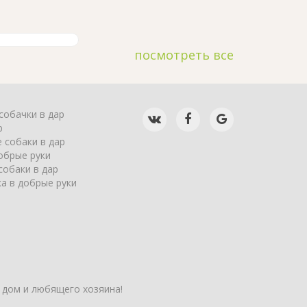
посмотреть все
собачки в дар
р
 собаки в дар
обрые руки
собаки в дар
а в добрые руки
 дом и любящего хозяина!