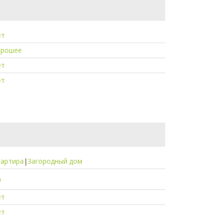
ет
орошее
ет
ет
вартира
|
Загородный дом
а
ет
ет