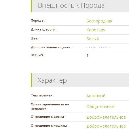
Внешность \ Порода
Порода :
Беспородная
Длина шерсти :
Короткая
Цвет :
Белый
Дополнительные цвета :
- не уточнено -
Вес (кг) :
1
Характер
Темперамент :
Активный
Ориентированность на
Общительный
человека :
Отношение к детям :
Доброжелательное
Отношение к кошкам :
Доброжелательное