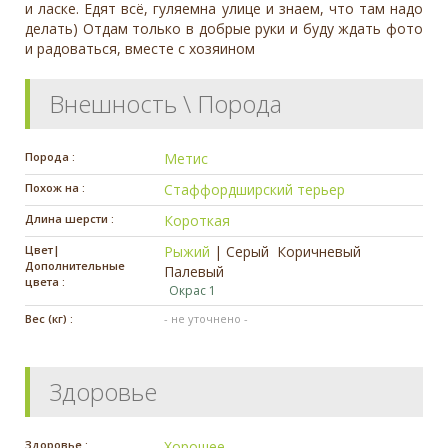
и ласке. Едят всё, гуляемна улице и знаем, что там надо
делать) Отдам только в добрые руки и буду ждать фото
и радоваться, вместе с хозяином
Внешность \ Порода
Порода :
Метис
Похож на :
Стаффордширский терьер
Длина шерсти :
Короткая
Цвет|
Рыжий
|
Серый
Коричневый
Дополнительные
Палевый
цвета :
Окрас 1
Вес (кг) :
- не уточнено -
Здоровье
Здоровье :
Хорошее