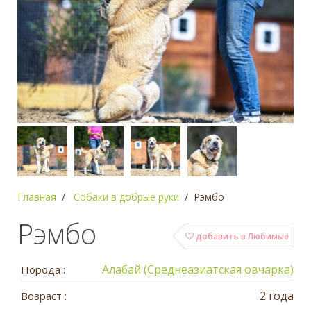
Главная
Собаки в добрые руки
Рэмбо
Рэмбо
добавить в Любимые
Алабай (Среднеазиатская овчарка)
Порода :
2 года
Возраст :