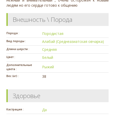
нежный и внимательный , очень осторожен к новым
людям но его сердце готово к общению
Внешность \ Порода
Порода :
Породистая
Вид породы :
Алабай (Среднеазиатская овчарка)
Длина шерсти :
Средняя
Цвет :
Белый
Дополнительные
Рыжий
цвета :
Вес (кг) :
38
Здоровье
Кастрация :
Да