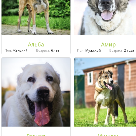
Альба
Амир
Пол:
Женский
Возраст:
6 лет
Пол:
Мужской
Возраст:
2 года