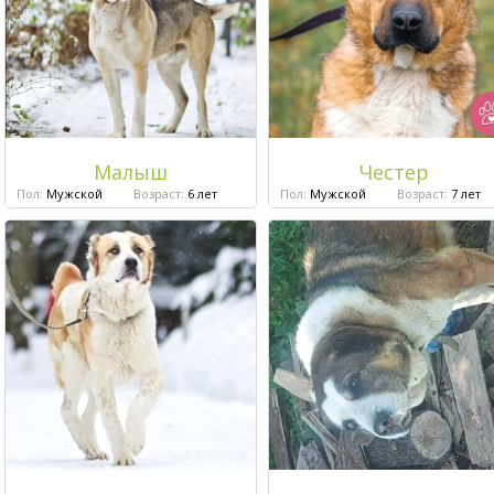
Малыш
Честер
Пол:
Мужской
Возраст:
6 лет
Пол:
Мужской
Возраст:
7 лет