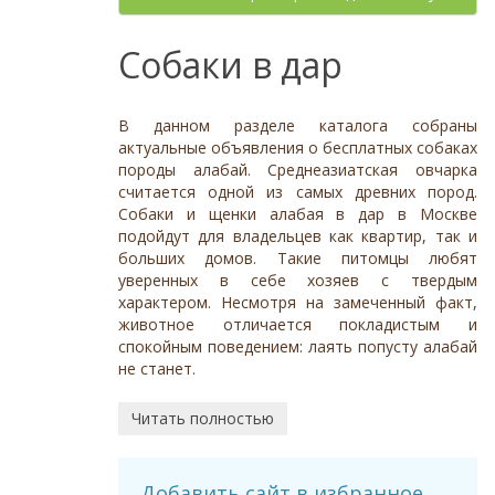
- неважно -
Палевый
Отношение к детям
- неважно -
Необычный окрас
Средний
Крупный
Да, частично
Рыжий
Доброжелательное
Отдаётся в
Тип
Собаки в дар
Нет
Приучен к поводку
Серый
Равнодушное
- не уточнено -
Семейная
Да
Черный
Может проявить агрессию
Охранник
Нет
В данном разделе каталога собраны
Дополнительные цвета
Охотничья
Отношение к кошкам
- неважно -
актуальные объявления о бесплатных собаках
Черный
породы алабай. Среднеазиатская овчарка
Доброжелательное
Дрессировка
считается одной из самых древних пород.
Белый
Равнодушное
Собаки и щенки алабая в дар в Москве
Да
Серый
Может проявить агрессию
подойдут для владельцев как квартир, так и
Нет
Коричневый
больших домов. Такие питомцы любят
Отношение к собакам
- неважно -
Палевый
уверенных в себе хозяев с твердым
Доброжелательное
характером. Несмотря на замеченный факт,
Рыжий
животное отличается покладистым и
Равнодушное
Вес (кг)
спокойным поведением: лаять попусту алабай
Может проявить агрессию
не станет.
0
80
Читать полностью
0
3
6
13
19
26
32
38
45
51
58
64
70
77
Добавить сайт в избранное