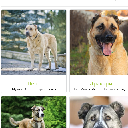
Перс
Дракарис
Пол:
Мужской
Возраст:
7 лет
Пол:
Мужской
Возраст:
2 года