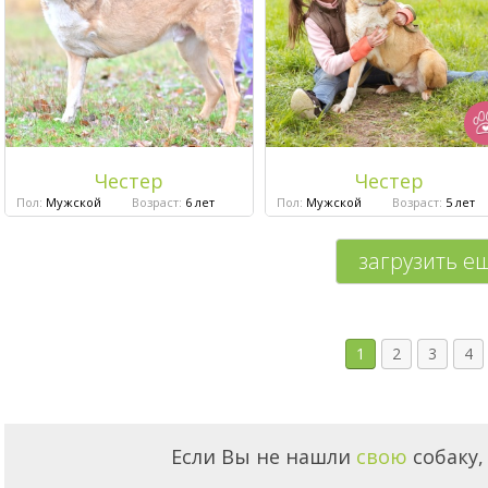
Честер
Честер
Пол:
Мужской
Возраст:
6 лет
Пол:
Мужской
Возраст:
5 лет
загрузить е
1
2
3
4
Если Вы не нашли
свою
собаку,