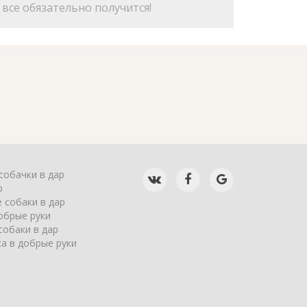
все обязательно получится!
собачки в дар
р
 собаки в дар
обрые руки
собаки в дар
а в добрые руки