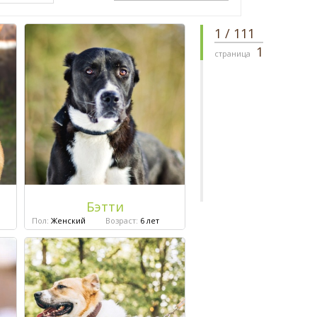
1
/
111
1
страница
Бэтти
Пол:
Женский
Возраст:
6 лет