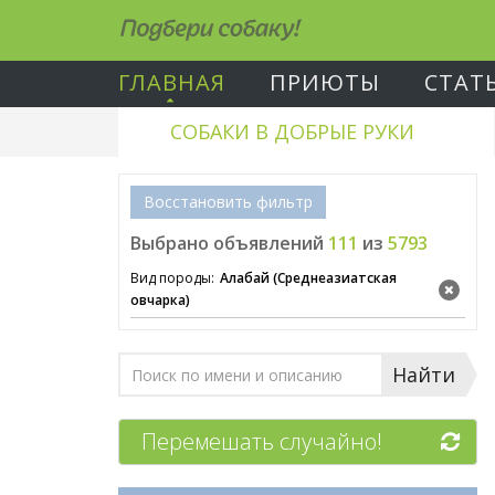
Подбери собаку!
ГЛАВНАЯ
ПРИЮТЫ
СТАТ
СОБАКИ В ДОБРЫЕ РУКИ
Восстановить фильтр
Выбрано объявлений
111
из
5793
Вид породы:
Алабай (Среднеазиатская
овчарка)
Найти
Перемешать случайно!