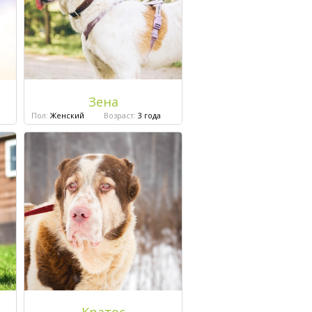
Зена
Пол:
Женский
Возраст:
3 года