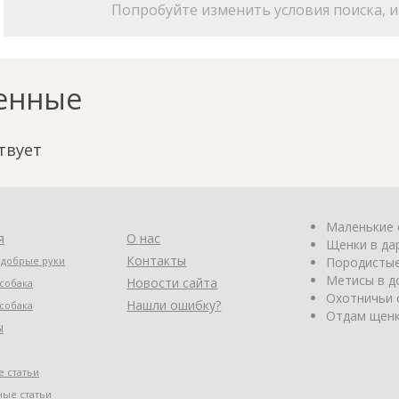
Попробуйте изменить условия поиска, и 
енные
твует
Маленькие 
я
О нас
Щенки в да
Контакты
 добрые руки
Породистые
Метисы в д
Новости сайта
собака
Охотничьи 
Нашли ошибку?
собака
Отдам щенк
ы
 статьи
ные статьи