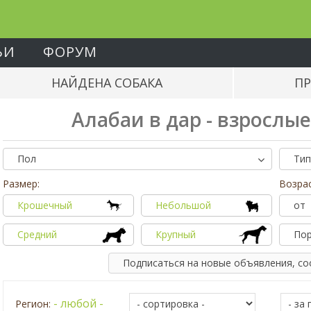
ЬИ
ФОРУМ
НАЙДЕНА СОБАКА
ПР
Алабаи в дар - взрослы
Пол
Тип
Размер:
Возрас
Крошечный
Небольшой
от
Средний
Крупный
По
Подписаться на новые объявления, с
- любой -
Регион: