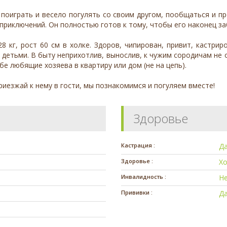
 поиграть и весело погулять со своим другом, пообщаться и пр
 приключений. Он полностью готов к тому, чтобы его наконец з
28 кг, рост 60 см в холке. Здоров, чипирован, привит, кастр
 детьми. В быту неприхотлив, вынослив, к чужим сородичам не 
бе любящие хозяева в квартиру или дом (не на цепь).
риезжай к нему в гости, мы познакомимся и погуляем вместе!
Здоровье
Кастрация :
Д
Здоровье :
Х
Инвалидность :
Н
Прививки :
Д