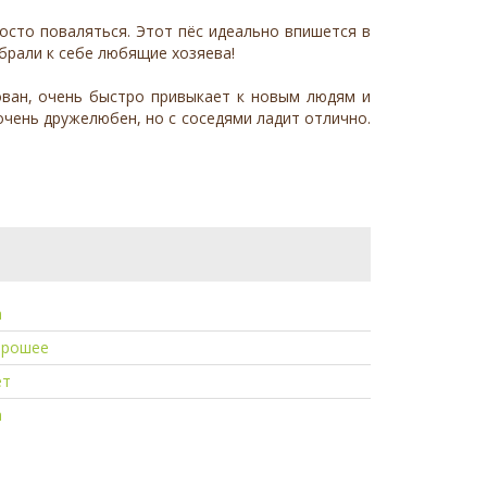
осто поваляться. Этот пёс идеально впишется в
абрали к себе любящие хозяева!
ирован, очень быстро привыкает к новым людям и
очень дружелюбен, но с соседями ладит отлично.
а
орошее
ет
а