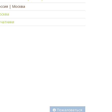
ссия | Москва
осква
ечатники
а
Пожаловаться