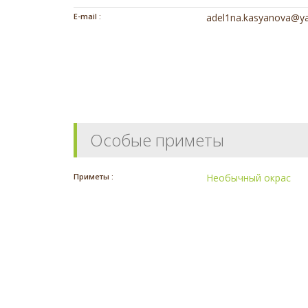
E-mail :
adel1na.kasyanova@ya
Особые приметы
Приметы :
Необычный окрас