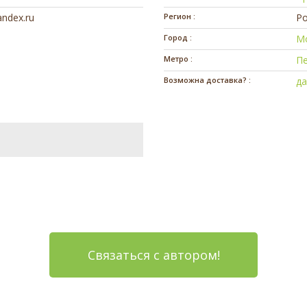
ndex.ru
Регион :
Ро
Город :
М
Метро :
П
Возможна доставка? :
д
Связаться с автором!