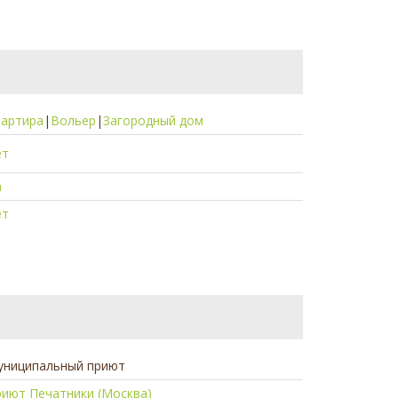
вартира
|
Вольер
|
Загородный дом
ет
а
ет
униципальный приют
иют Печатники (Москва)