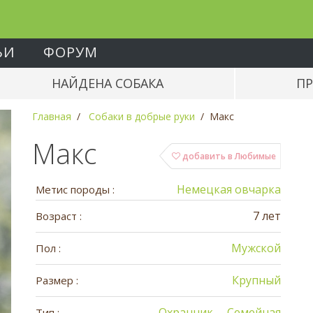
ЬИ
ФОРУМ
НАЙДЕНА СОБАКА
ПР
Главная
Собаки в добрые руки
Макс
Макс
добавить в Любимые
Немецкая овчарка
Метис породы :
7 лет
Возраст :
Мужской
Пол :
Крупный
Размер :
Охранник
Семейная
Тип :