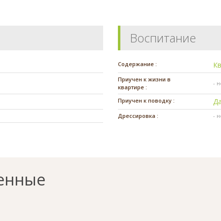
Воспитание
Содержание :
К
Приучен к жизни в
- 
квартире :
Приучен к поводку :
Д
Дрессировка :
- 
енные