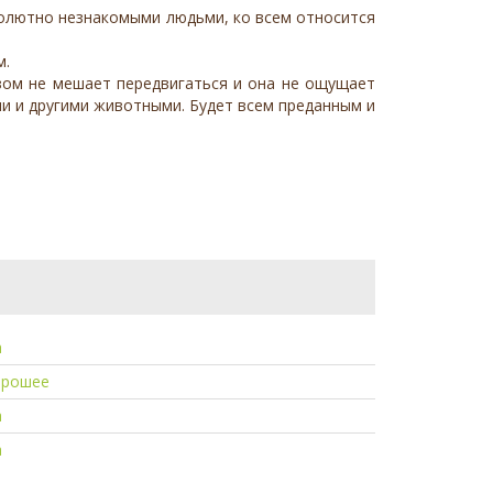
солютно незнакомыми людьми, ко всем относится
м.
азом не мешает передвигаться и она не ощущает
ми и другими животными. Будет всем преданным и
а
орошее
а
а