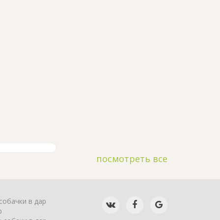
посмотреть все
собачки в дар
р