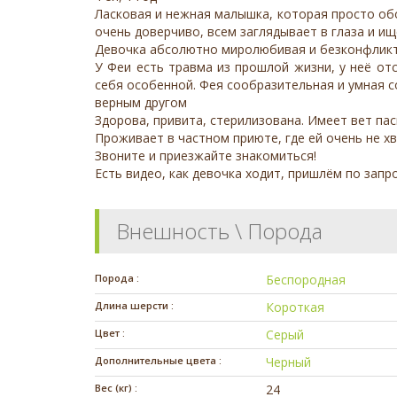
Ласковая и нежная малышка, которая просто об
очень доверчиво, всем заглядывает в глаза и ищ
Девочка абсолютно миролюбивая и безконфликтн
У Феи есть травма из прошлой жизни, у неё от
себя особенной. Фея сообразительная и умная с
верным другом
Здорова, привита, стерилизована. Имеет вет пас
Проживает в частном приюте, где ей очень не х
Звоните и приезжайте знакомиться!
Есть видео, как девочка ходит, пришлём по запр
Внешность \ Порода
Порода :
Беспородная
Длина шерсти :
Короткая
Цвет :
Серый
Дополнительные цвета :
Черный
Вес (кг) :
24