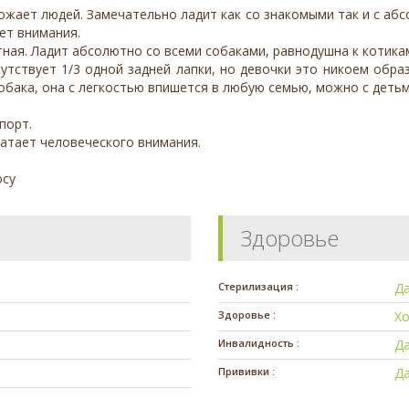
ожает людей. Замечательно ладит как со знакомыми так и с аб
ет внимания.
ая. Ладит абсолютно со всеми собаками, равнодушна к котика
сутствует 1/3 одной задней лапки, но девочки это никоем обр
обака, она с легкостью впишется в любую семью, можно с деть
порт.
ватает человеческого внимания.
осу
Здоровье
Стерилизация :
Д
Здоровье :
Х
Инвалидность :
Д
Прививки :
Д