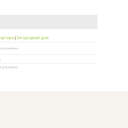
вартира
|
Загородный дом
не уточнено -
а
не уточнено -