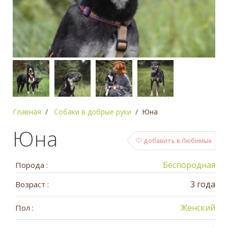
Главная
Собаки в добрые руки
Юна
Юна
добавить в Любимые
Беспородная
Порода :
3 года
Возраст :
Женский
Пол :