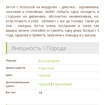
Бетси с полоской на мордочке – девочка - скромняжка,
ласковая и спокойная, любит побыть одна, посидеть в
сторонке на диванчике, абсолютно ненавязчивая, но,
если позвать к себе - оближет с ног до головы. Такая уж
она - ласкуша. Бетси очень послушная и тихая как
мышка, можно спокойно оставлять одну дома. Возраст 3
года, здорова и привита, приучена к поводку и к выгулу.
Внешность \ Порода
Порода :
Беспородная
Длина шерсти :
Короткая
Цвет :
Черный
Дополнительные
Черный
|
Коричневый
цвета :
Вес (кг) :
18