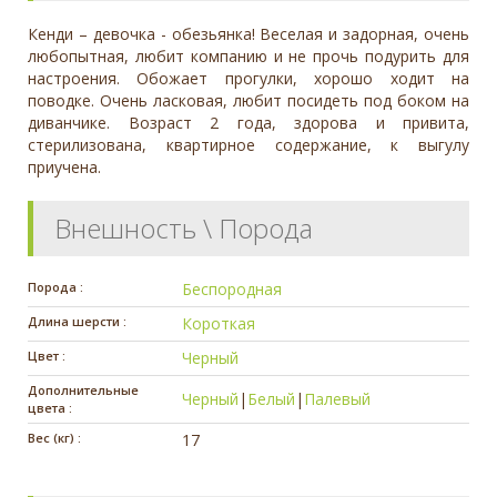
Кенди – девочка - обезьянка! Веселая и задорная, очень
любопытная, любит компанию и не прочь подурить для
настроения. Обожает прогулки, хорошо ходит на
поводке. Очень ласковая, любит посидеть под боком на
диванчике. Возраст 2 года, здорова и привита,
стерилизована, квартирное содержание, к выгулу
приучена.
Внешность \ Порода
Порода :
Беспородная
Длина шерсти :
Короткая
Цвет :
Черный
Дополнительные
Черный
|
Белый
|
Палевый
цвета :
Вес (кг) :
17