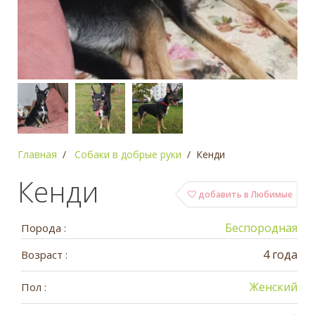
Главная
Собаки в добрые руки
Кенди
Кенди
добавить в Любимые
Беспородная
Порода :
4 года
Возраст :
Женский
Пол :