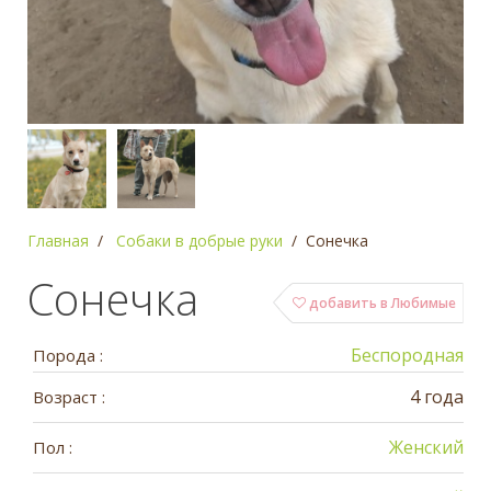
Главная
Собаки в добрые руки
Сонечка
Сонечка
добавить в Любимые
Беспородная
Порода :
4 года
Возраст :
Женский
Пол :