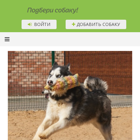
Подбери собаку!
ВОЙТИ
ДОБАВИТЬ СОБАКУ