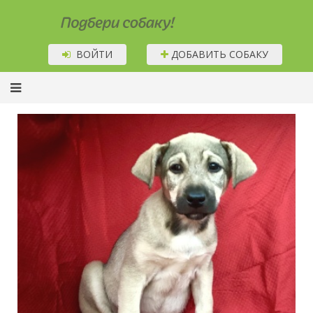
Подбери собаку!
ВОЙТИ
ДОБАВИТЬ СОБАКУ