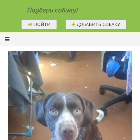
Подбери собаку!
ВОЙТИ
ДОБАВИТЬ СОБАКУ