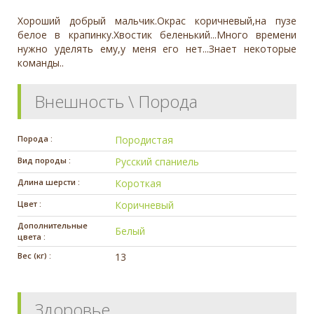
Хороший добрый мальчик.Окрас коричневый,на пузе
белое в крапинку.Хвостик беленький...Много времени
нужно уделять ему,у меня его нет...Знает некоторые
команды..
Внешность \ Порода
Порода :
Породистая
Вид породы :
Русский спаниель
Длина шерсти :
Короткая
Цвет :
Коричневый
Дополнительные
Белый
цвета :
Вес (кг) :
13
Здоровье