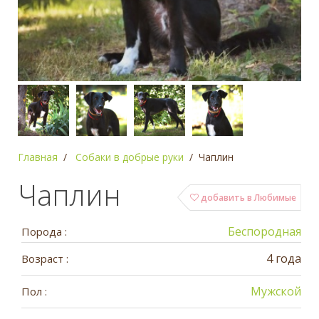
Главная
Собаки в добрые руки
Чаплин
Чаплин
добавить в Любимые
Беспородная
Порода :
4 года
Возраст :
Мужской
Пол :