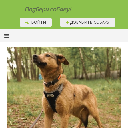
Подбери собаку!
ВОЙТИ
ДОБАВИТЬ СОБАКУ