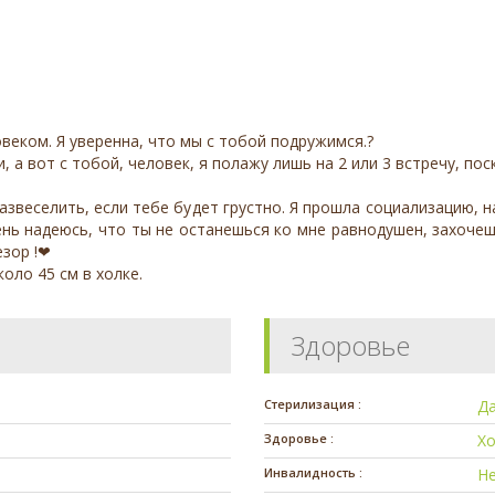
овеком. Я уверенна, что мы с тобой подружимся.?
а вот с тобой, человек, я полажу лишь на 2 или 3 встречу, поск
развеселить, если тебе будет грустно. Я прошла социализацию, 
чень надеюсь, что ты не останешься ко мне равнодушен, захоче
езор !❤
коло 45 см в холке.
Здоровье
Стерилизация :
Д
Здоровье :
Х
Инвалидность :
Н