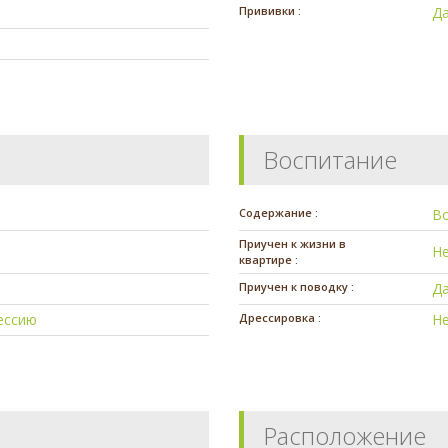
Прививки :
Д
Воспитание
Содержание :
В
Приучен к жизни в
Н
квартире :
Приучен к поводку :
Д
ессию
Дрессировка :
Н
Расположение