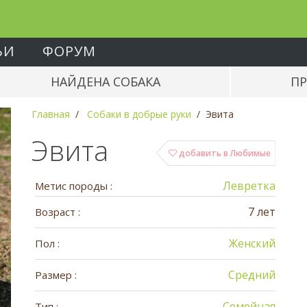
ЬИ
ФОРУМ
НАЙДЕНА СОБАКА
ПР
Главная
Собаки в добрые руки
Эвита
Эвита
добавить в Любимые
Левретка
Метис породы :
7 лет
Возраст :
Женский
Пол :
Средний
Размер :
Семейная
Тип :