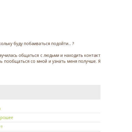
ольку буду побаиваться подойти... ?
научилась общаться с людьми и находить контакт
шь пообщаться со мной и узнать меня получше. Я
а
орошее
ет