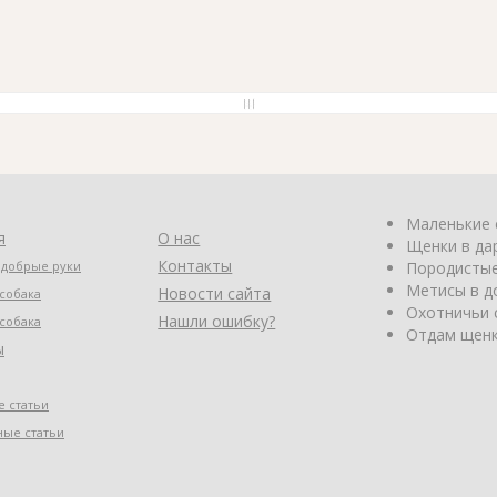
Маленькие 
я
О нас
Щенки в да
Контакты
 добрые руки
Породистые
Метисы в д
Новости сайта
собака
Охотничьи 
Нашли ошибку?
собака
Отдам щенк
ы
 статьи
ные статьи