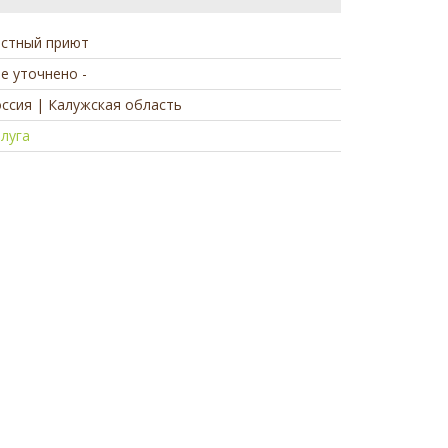
астный приют
не уточнено -
ссия | Калужская область
луга
а