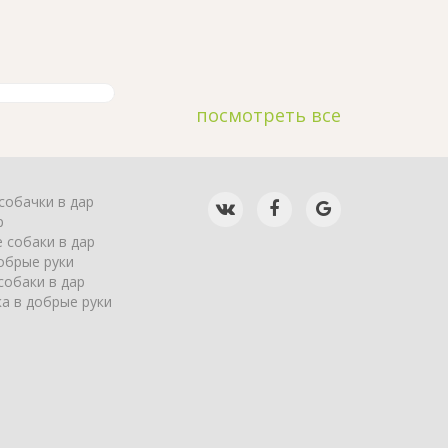
посмотреть все
собачки в дар
р
 собаки в дар
обрые руки
собаки в дар
а в добрые руки