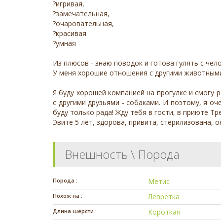
?игривая,
?замечательная,
?очаровательная,
?красивая
?умная
Из плюсов - знаю поводок и готова гулять с чел
У меня хорошие отношения с другими животными, 
Я буду хорошей компанией на прогулке и смогу 
с другими друзьями - собаками. И поэтому, я о
буду только рада! Жду тебя в гости, в приюте Тр
Эвите 5 лет, здорова, привита, стерилизована, о
Внешность \ Порода
Порода :
Метис
Похож на :
Левретка
Длина шерсти :
Короткая