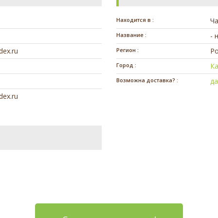
Находится в :
Ч
Название :
- 
dex.ru
Регион :
Ро
Город :
Ка
Возможна доставка? :
д
dex.ru