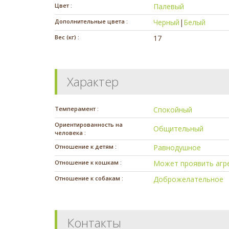
Цвет :
Палевый
Дополнительные цвета :
Черный
|
Белый
Вес (кг) :
17
Характер
Темперамент :
Спокойный
Ориентированность на
Общительный
человека :
Отношение к детям :
Равнодушное
Отношение к кошкам :
Может проявить агр
Отношение к собакам :
Доброжелательное
Контакты