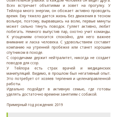
обаятельной улыбки. В каждом человеке он видит друга.
Всех встречает объятиями и зовет на прогулку. У
Тейлора много энергии, он обожает активно проводить
время. Ему тяжело дается жизнь без движения в тесном
вольере, поэтому, вырвавшись на волю, первые минуты
может сильно тянуть поводок. Гуляет активно, любит
побегать. Немного выпустив пар, охотно учит команды.
К угощениям относится спокойно, для него важнее
внимание и ласка человека. С удовольствием составит
компанию на утренней пробежке или станет хорошим
спутником в походе.
С сородичами держит нейтралитет, никогда не создает
поводов для ссор.
У Тейлора есть страх врачей и медицинских
манипуляций. Видимо, в прошлом был негативный опыт.
Это потребует от хозяев терпения и целенаправленной
работы.
Идеально подойдет в активную семью, где готовы
уделять достаточно времени занятиям с собакой.
Примерный год рождения: 2019