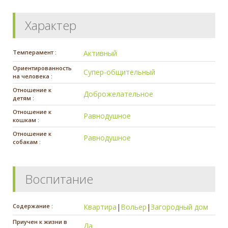
Характер
Темперамент :
Активный
Ориентированность
Супер-общительный
на человека :
Отношение к
Доброжелательное
детям :
Отношение к
Равнодушное
кошкам :
Отношение к
Равнодушное
собакам :
Воспитание
Содержание :
Квартира
|
Вольер
|
Загородный дом
Приучен к жизни в
Да