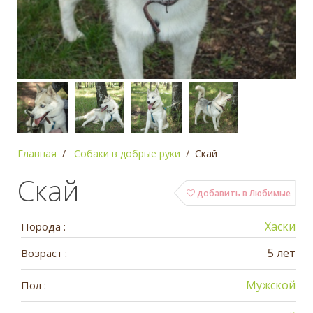
Главная
Собаки в добрые руки
Скай
Скай
добавить в Любимые
Хаски
Порода :
5 лет
Возраст :
Мужской
Пол :