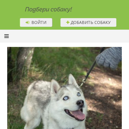
Подбери собаку!
ВОЙТИ
ДОБАВИТЬ СОБАКУ