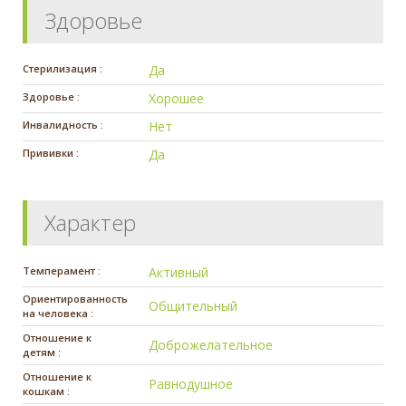
Здоровье
Стерилизация :
Да
Здоровье :
Хорошее
Инвалидность :
Нет
Прививки :
Да
Характер
Темперамент :
Активный
Ориентированность
Общительный
на человека :
Отношение к
Доброжелательное
детям :
Отношение к
Равнодушное
кошкам :