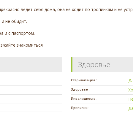
екрасно ведет себя дома, она не ходит по тропинкам и не устр
 и не обидит.
а и с паспортом.
езжайте знакомиться!
Здоровье
Стерилизация :
Д
Здоровье :
Х
Инвалидность :
Н
Прививки :
Д