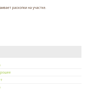
аивает раскопки на участке.
а
орошее
ет
а