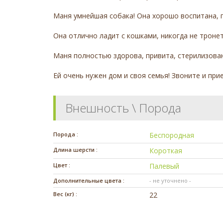
Маня умнейшая собака! Она хорошо воспитана, пр
Она отлично ладит с кошками, никогда не тронет
Маня полностью здорова, привита, стерилизован
Ей очень нужен дом и своя семья! Звоните и при
Внешность \ Порода
Порода :
Беспородная
Длина шерсти :
Короткая
Цвет :
Палевый
Дополнительные цвета :
- не уточнено -
Вес (кг) :
22