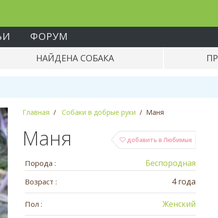
ЬИ
ФОРУМ
НАЙДЕНА СОБАКА
ПР
Главная
Собаки в добрые руки
Маня
Маня
добавить в Любимые
Беспородная
Порода :
4 года
Возраст :
Женский
Пол :