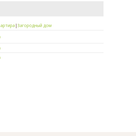
вартира
|
Загородный дом
а
а
а