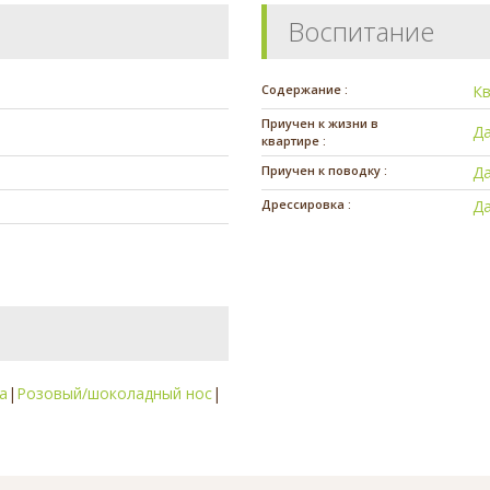
Воспитание
Содержание :
К
Приучен к жизни в
Д
квартире :
Приучен к поводку :
Д
Дрессировка :
Д
а
|
Розовый/шоколадный нос
|