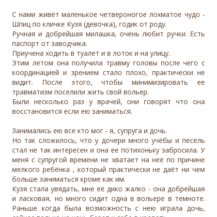
С нами живёт маленькое четвероногое лохматое чудо -
Шпиц по кличке Кузя (девочка), годик от роду.
Ручная и добрейшая милашка, очень любит ручки. Есть
паспорт от заводчика.
Приучена ходить в туалет и в лоток и на улицу.
Этим летом она получила травму головы после чего с
координацией и зрением стало плохо, практически не
видит. После этого, чтобы минимизировать ее
травматизм поселили жить свой вольер.
Были несколько раз у врачей, они говорят что она
восстановится если ею заниматься.
Занимались ею все кто мог - я, супруга и дочь.
Но так сложилось, что у дочери много учёбы и песель
стал не так интересен и она ее потихоньку забросила. У
меня с супругой времени не хватает на неё по причине
мелкого ребёнка , который практически не даёт ни чем
больше заниматься кроме как им.
Кузя стала увядать, мне её дико жалко - она добрейшая
и ласковая, но много сидит одна в вольере в темноте.
Раньше когда была возможность с нею играла дочь,