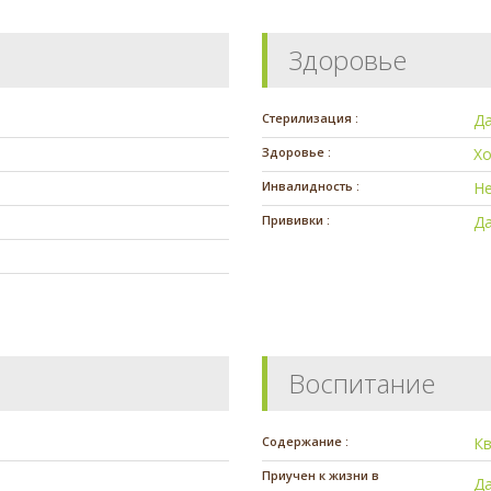
Здоровье
Стерилизация :
Д
Здоровье :
Х
Инвалидность :
Н
Прививки :
Д
Воспитание
Содержание :
К
Приучен к жизни в
Д