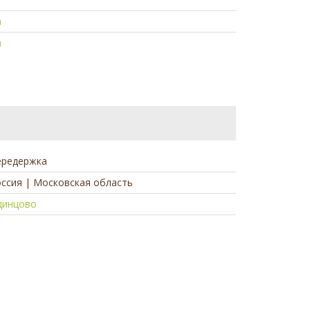
а
а
ередержка
ссия | Московская область
динцово
а