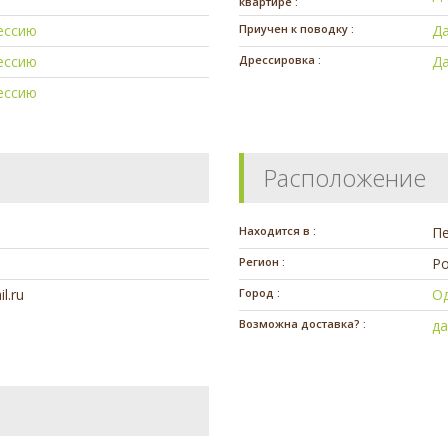
квартире :
ессию
Приучен к поводку :
Д
ессию
Дрессировка :
Д
ессию
Расположение
Находится в :
П
Регион :
Ро
l.ru
Город :
О
Возможна доставка? :
д