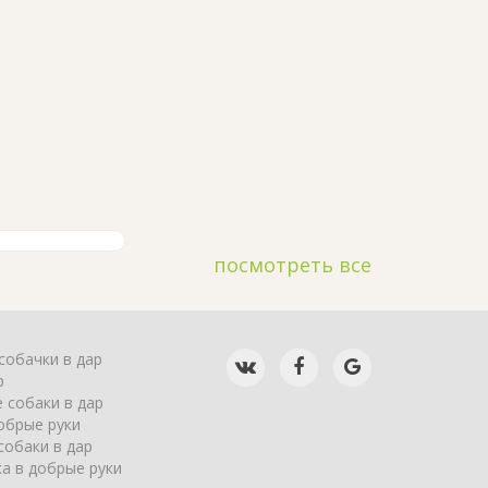
посмотреть все
собачки в дар
р
 собаки в дар
обрые руки
собаки в дар
а в добрые руки