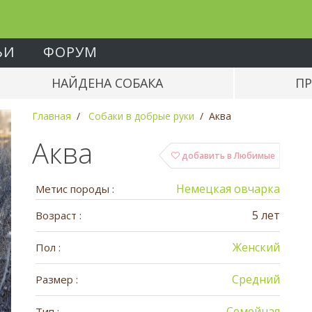
ЬИ
ФОРУМ
НАЙДЕНА СОБАКА
ПР
Главная
Собаки в добрые руки
Аква
Аква
добавить в Любимые
Немецкая овчарка
Метис породы :
5 лет
Возраст :
Женский
Пол :
Средний
Размер :
Семейная
Тип :