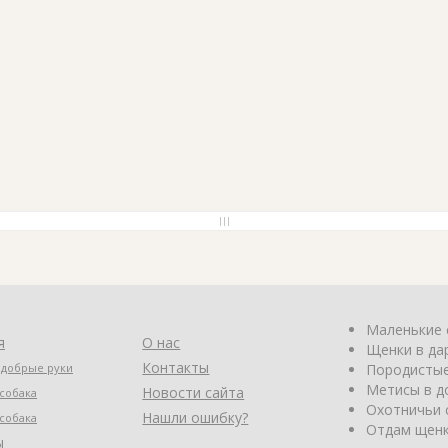
Маленькие 
я
О нас
Щенки в да
Контакты
 добрые руки
Породистые
Метисы в д
Новости сайта
собака
Охотничьи 
Нашли ошибку?
собака
Отдам щенк
ы