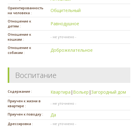
Ориентированность
Общительный
на человека :
Отношение к
Равнодушное
детям :
Отношение к
- не уточнено -
кошкам :
Отношение к
Доброжелательное
собакам :
Воспитание
Содержание :
Квартира
|
Вольер
|
Загородный дом
Приучен к жизни в
- не уточнено -
квартире :
Приучен к поводку :
Да
Дрессировка :
- не уточнено -