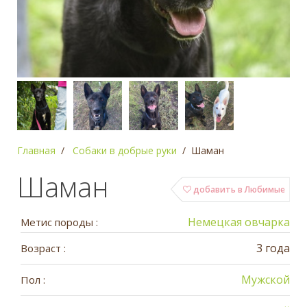
Главная
Собаки в добрые руки
Шаман
Шаман
добавить в Любимые
Немецкая овчарка
Метис породы :
3 года
Возраст :
Мужской
Пол :