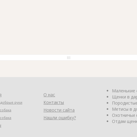
Маленькие 
я
О нас
Щенки в да
Контакты
 добрые руки
Породистые
Метисы в д
Новости сайта
собака
Охотничьи 
Нашли ошибку?
собака
Отдам щенк
ы