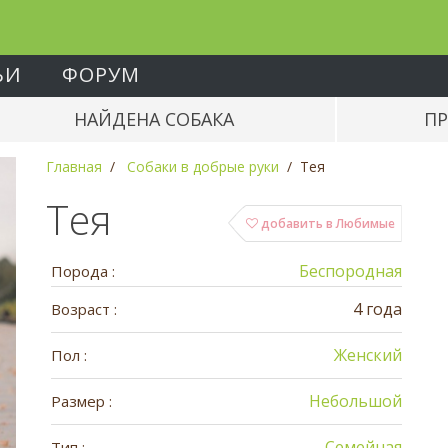
ЬИ
ФОРУМ
НАЙДЕНА СОБАКА
ПР
Главная
Собаки в добрые руки
Тея
Тея
добавить в Любимые
Беспородная
Порода :
4 года
Возраст :
Женский
Пол :
Небольшой
Размер :
Семейная
Тип :