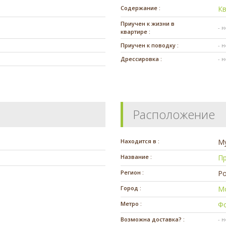
Содержание :
К
Приучен к жизни в
- 
квартире :
Приучен к поводку :
- 
Дрессировка :
- 
Расположение
Находится в :
М
Название :
П
Регион :
Ро
Город :
М
Метро :
Ф
Возможна доставка? :
- 