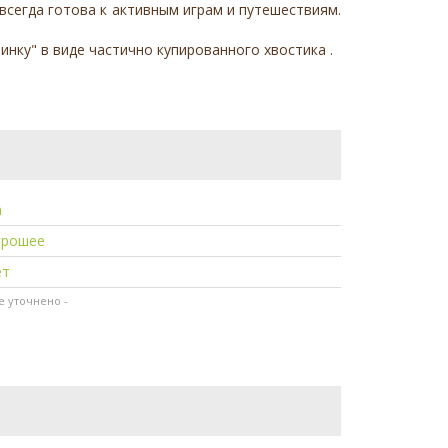
всегда готова к активным играм и путешествиям.
инку" в виде частично купированного хвостика .
а
орошее
ет
не уточнено -