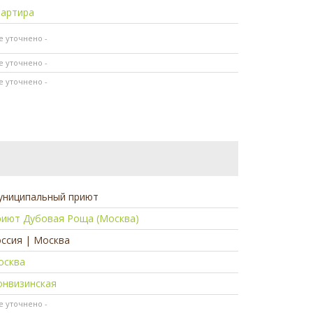
вартира
не уточнено -
не уточнено -
не уточнено -
униципальный приют
риют Дубовая Роща (Москва)
ссия | Москва
осква
онвизинская
не уточнено -