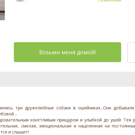
Возьми меня домой!
ились три дружелюбные собаки в ошейниках...Они добывали
бовой ...
аровательным кокетливым прищуром и улыбкой до ушей. Тея ра
зительная, смелая, эмоциональная и нацеленная на постоянн
тся и слышит!