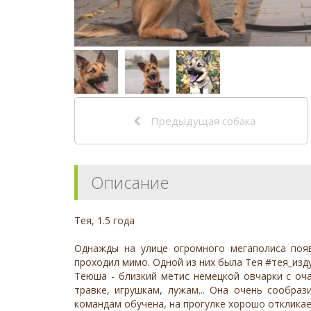
Предыдущая собака
Описание
Тея, 1.5 года
Однажды на улице огромного мегаполиса появ
проходил мимо. Одной из них была Тея #тея_изду
Теюша - близкий метис немецкой овчарки с оч
травке, игрушкам, лужам... Она очень сообра
командам обучена, на прогулке хорошо откликае