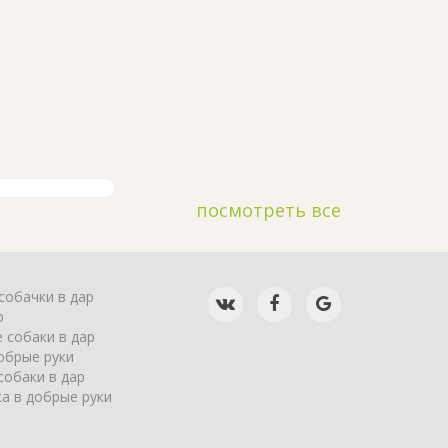
посмотреть все
собачки в дар
р
 собаки в дар
обрые руки
собаки в дар
а в добрые руки