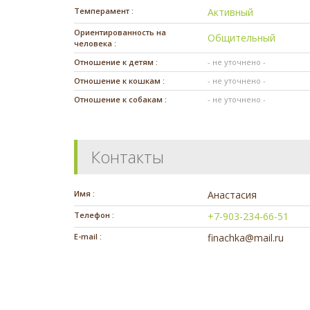
Темперамент :
Активный
Ориентированность на
Общительный
человека :
Отношение к детям :
- не уточнено -
Отношение к кошкам :
- не уточнено -
Отношение к собакам :
- не уточнено -
Контакты
Имя :
Анастасия
Телефон :
+7-903-234-66-51
E-mail :
finachka@mail.ru