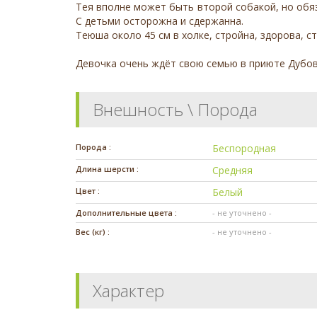
Тея вполне может быть второй собакой, но обяз
С детьми осторожна и сдержанна.
Теюша около 45 см в холке, стройна, здорова, с
Девочка очень ждёт свою семью в приюте Дубов
Внешность \ Порода
Порода :
Беспородная
Длина шерсти :
Средняя
Цвет :
Белый
Дополнительные цвета :
- не уточнено -
Вес (кг) :
- не уточнено -
Характер