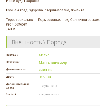
И все будет хорошо.
Пумбе 4 года, здорова, стерилизована, привита.
Территориально - Подмосковье, под Солнечногорском.
8964 5696581
, Анна.
Внешность \ Порода
Порода :
Метис
Похож на :
Миттельшнауцер
Длина шерсти :
Длинная
Цвет :
Черный
Дополнительные
- не уточнено -
цвета :
Вес (кг) :
- не уточнено -