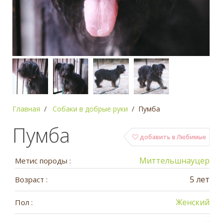
Главная
Собаки в добрые руки
Пумба
Пумба
добавить в Любимые
Миттельшнауцер
Метис породы :
5 лет
Возраст :
Женский
Пол :