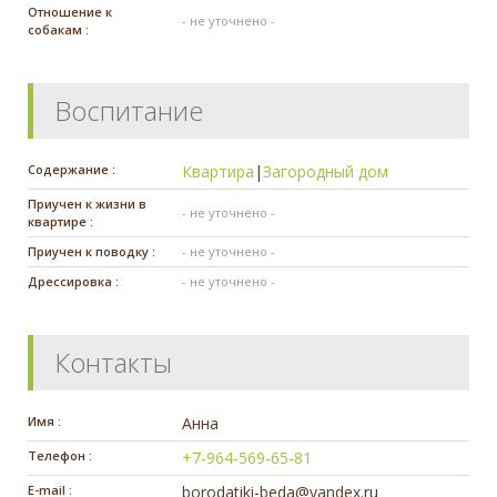
Отношение к
- не уточнено -
собакам :
Воспитание
Содержание :
Квартира
|
Загородный дом
Приучен к жизни в
- не уточнено -
квартире :
Приучен к поводку :
- не уточнено -
Дрессировка :
- не уточнено -
Контакты
Имя :
Анна
Телефон :
+7-964-569-65-81
E-mail :
borodatiki-beda@yandex.ru