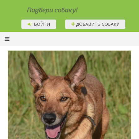
Подбери собаку!
ВОЙТИ
ДОБАВИТЬ СОБАКУ