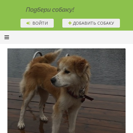
Подбери собаку!
ВОЙТИ
ДОБАВИТЬ СОБАКУ