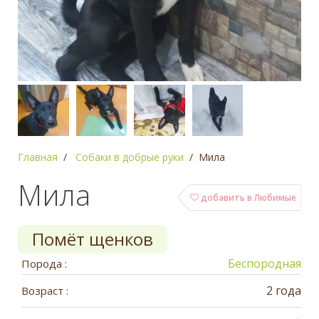
Главная
Собаки в добрые руки
Мила
Мила
добавить в Любимые
Помёт щенков
Беспородная
Порода :
2 года
Возраст :