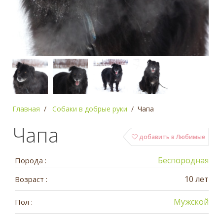
Главная
Собаки в добрые руки
Чапа
Чапа
добавить в Любимые
Беспородная
Порода :
10 лет
Возраст :
Мужской
Пол :