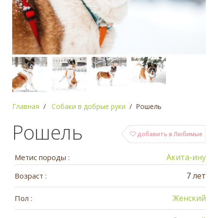
Главная
Собаки в добрые руки
Рошель
Рошель
добавить в Любимые
Акита-ину
Метис породы :
7 лет
Возраст :
Женский
Пол :