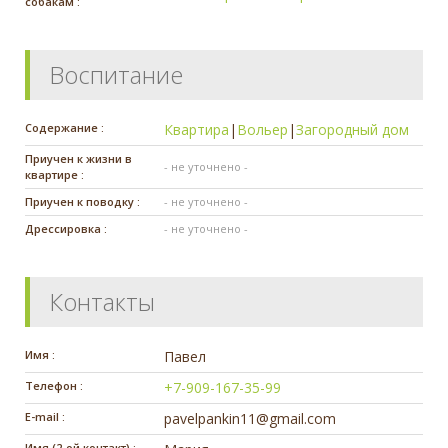
собакам :
Воспитание
Содержание :
Квартира
|
Вольер
|
Загородный дом
Приучен к жизни в
- не уточнено -
квартире :
Приучен к поводку :
- не уточнено -
Дрессировка :
- не уточнено -
Контакты
Имя :
Павел
Телефон :
+7-909-167-35-99
E-mail :
pavelpankin11@gmail.com
Имя (2-ой контакт) :