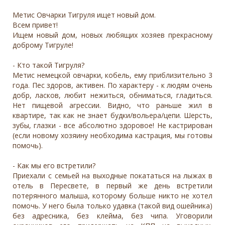
Метис Овчарки Тигруля ищет новый дом.
Всем привет!
Ищем новый дом, новых любящих хозяев прекрасному
доброму Тигруле!
- Кто такой Тигруля?
Метис немецкой овчарки, кобель, ему приблизительно 3
года. Пес здоров, активен. По характеру - к людям очень
добр, ласков, любит нежиться, обниматься, гладиться.
Нет пищевой агрессии. Видно, что раньше жил в
квартире, так как не знает будки/вольера/цепи. Шерсть,
зубы, глазки - все абсолютно здоровое! Не кастрирован
(если новому хозяину необходима кастрация, мы готовы
помочь).
- Как мы его встретили?
Приехали с семьей на выходные покататься на лыжах в
отель в Пересвете, в первый же день встретили
потерянного малыша, которому больше никто не хотел
помочь. У него была только удавка (такой вид ошейника)
без адресника, без клейма, без чипа. Уговорили