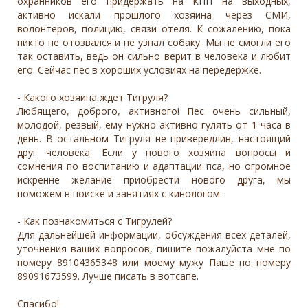
охранников его придержать на КПП на выходных,
активно искали прошлого хозяина через СМИ,
волонтеров, полицию, связи отеля. К сожалению, пока
никто не отозвался и не узнал собаку. Мы не смогли его
так оставить, ведь он сильно верит в человека и любит
его. Сейчас пес в хороших условиях на передержке.
- Какого хозяина ждет Тигруля?
Любящего, доброго, активного! Пес очень сильный,
молодой, резвый, ему нужно активно гулять от 1 часа в
день. В остальном Тигруля не привередлив, настоящий
друг человека. Если у нового хозяина вопросы и
сомнения по воспитанию и адаптации пса, но огромное
искренне желание приобрести нового друга, мы
поможем в поиске и занятиях с кинологом.
- Как познакомиться с Тигрулей?
Для дальнейшей информации, обсуждения всех деталей,
уточнения ваших вопросов, пишите пожалуйста мне по
номеру 89104365348 или моему мужу Паше по номеру
89091673599. Лучше писать в вотсапе.
Спасибо!