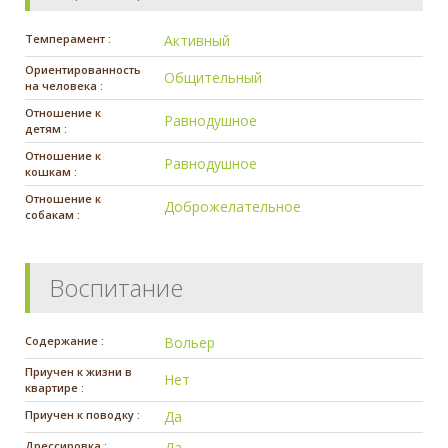
Темперамент :
Активный
Ориентированность
Общительный
на человека :
Отношение к
Равнодушное
детям :
Отношение к
Равнодушное
кошкам :
Отношение к
Доброжелательное
собакам :
Воспитание
Содержание :
Вольер
Приучен к жизни в
Нет
квартире :
Приучен к поводку :
Да
Дрессировка :
Да